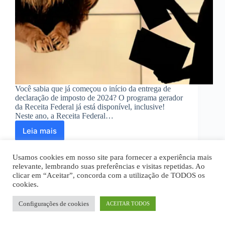
Você sabia que já começou o início da entrega de
declaração de imposto de 2024? O programa gerador
da Receita Federal já está disponível, inclusive!
Neste ano, a Receita Federal…
Leia mais
Aplicativo
para
fazer
Usamos cookies em nosso site para fornecer a experiência mais
declaração
relevante, lembrando suas preferências e visitas repetidas. Ao
de
clicar em “Aceitar”, concorda com a utilização de TODOS os
imposto
cookies.
Home
Quem Somos
Disclaimer
2024
Política Privacidade
Termos de Uso
Fale Conosco
Configurações de cookies
ACEITAR TODOS
Todos os textos são de propriedade intelectual deste site.
Copyright © 2026 - noticiei.org