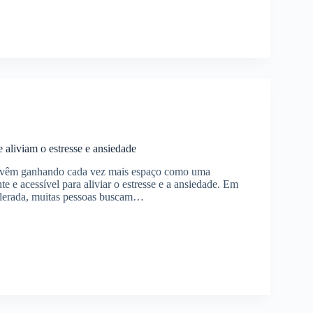
os
s
 aliviam o estresse e ansiedade
s vêm ganhando cada vez mais espaço como uma
nte e acessível para aliviar o estresse e a ansiedade. Em
elerada, muitas pessoas buscam…
e