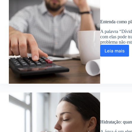
limite
de
crédito
Entenda como pl
A palavra “Dívid
com elas pode tra
problema não est
Leia mais
Entenda
como
planejar
o
pagame
de
dívidas
sem
desespe
Hidratação: quan
A água é um elem