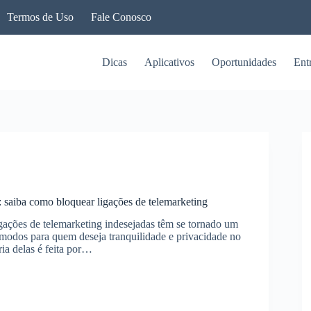
Termos de Uso
Fale Conosco
Dicas
Aplicativos
Oportunidades
Ent
 saiba como bloquear ligações de telemarketing
igações de telemarketing indesejadas têm se tornado um
modos para quem deseja tranquilidade e privacidade no
ria delas é feita por…
os: