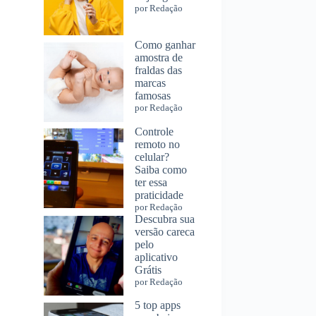
por Redação
Como ganhar
amostra de
fraldas das
marcas
famosas
por Redação
Controle
remoto no
celular?
Saiba como
ter essa
praticidade
por Redação
Descubra sua
versão careca
pelo
aplicativo
Grátis
por Redação
5 top apps