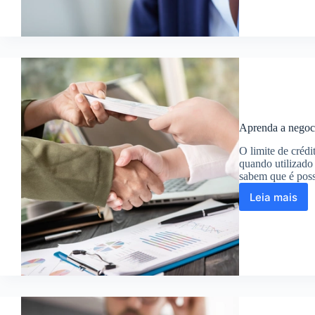
como
bloquea
ligaçõe
de
telemar
Aprenda a negoci
O limite de crédi
quando utilizado
sabem que é pos
Leia mais
Aprend
a
negocia
com
o
banco
e
aument
seu