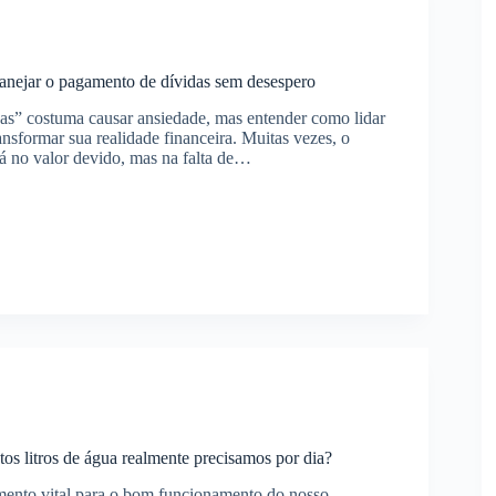
anejar o pagamento de dívidas sem desespero
as” costuma causar ansiedade, mas entender como lidar
nsformar sua realidade financeira. Muitas vezes, o
á no valor devido, mas na falta de…
nto
ro
tos litros de água realmente precisamos por dia?
ento vital para o bom funcionamento do nosso