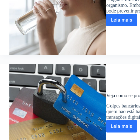
organismo. Embo
pode prevenir pr
Leia mais
Hidrata
quantos
litros
de
água
realmen
precisa
por
dia?
Veja como se pro
Golpes bancários
quem não está h
transações digit
Leia mais
Veja
como