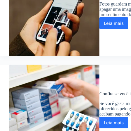
Fotos guardam mo
apagar uma image
um sentimento de
Leia mais
Fotos
excluíd
Veja
como
restaura
com
os
melhore
apps
Confira se você 
Se você gasta mu
oferecidos pelo 
acabam pagando
Leia mais
Confira
se