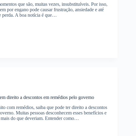
mentos que são, muitas vezes, insubstituíveis. Por isso,
m por engano pode causar frustração, ansiedade e até
 perda. A boa notícia é que…
as?
r
s
tem direito a descontos em remédios pelo governo
ito com remédios, saiba que pode ter direito a descontos
governo. Muitas pessoas desconhecem esses benefícios e
 mais do que deveriam. Entender como…