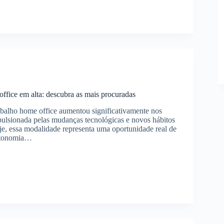
r
os
s
entas
office em alta: descubra as mais procuradas
abalho home office aumentou significativamente nos
pulsionada pelas mudanças tecnológicas e novos hábitos
oje, essa modalidade representa uma oportunidade real de
utonomia…
ões
a