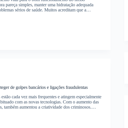
ra pareça simples, manter uma hidratação adequada
oblemas sérios de saúde. Muitos acreditam que a…
ção:
te
mos
teger de golpes bancários e ligações fraudulentas
 estão cada vez mais frequentes e atingem especialmente
abituado com as novas tecnologias. Com o aumento das
ais, também aumentou a criatividade dos criminosos.…