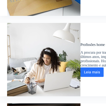
se
protege
de
golpes
bancári
e
ligaçõe
fraudul
Profissões home 
A procura por tr
últimos anos, im
profissionais. H
crescimento e a
Leia mais
Profiss
home
office
em
alta:
descubr
as
mais