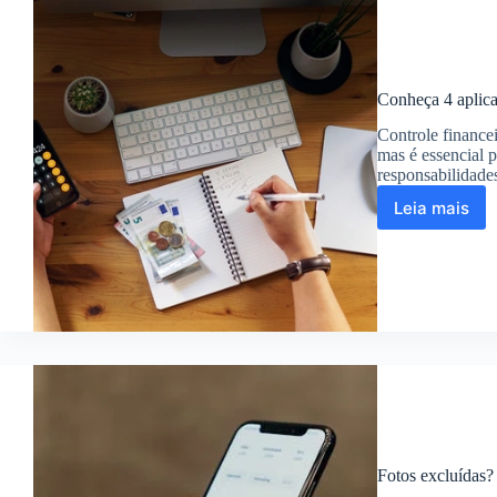
procura
Conheça 4 aplica
Controle finance
mas é essencial 
responsabilidade
Leia mais
Conheç
4
aplicati
que
ajudam
no
control
financei
Fotos excluídas?