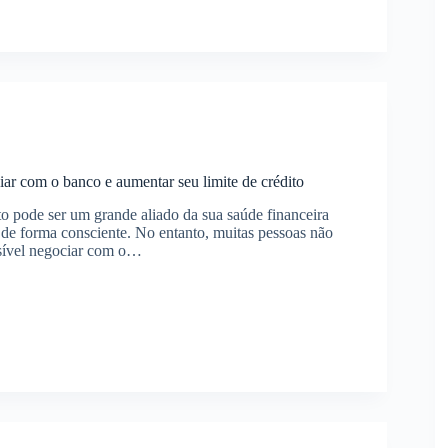
r
s
keting
ar com o banco e aumentar seu limite de crédito
to pode ser um grande aliado da sua saúde financeira
 de forma consciente. No entanto, muitas pessoas não
sível negociar com o…
a
r
ar