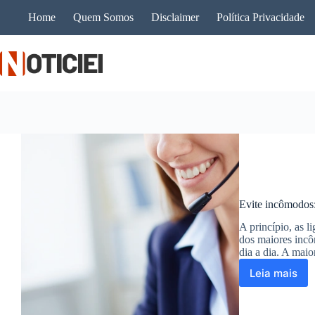
Pular
Home
Quem Somos
Disclaimer
Política Privacidade
para
o
conteúdo
Evite incômodos:
A princípio, as l
dos maiores incô
dia a dia. A maio
Leia mais
Evite
incômod
saiba