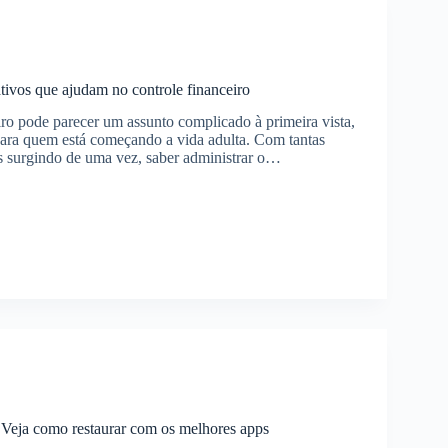
das
tivos que ajudam no controle financeiro
iro pode parecer um assunto complicado à primeira vista,
para quem está começando a vida adulta. Com tantas
s surgindo de uma vez, saber administrar o…
a
vos
e
ro
 Veja como restaurar com os melhores apps