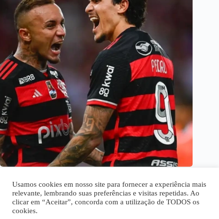
Assista Flamengo ao vivo com esse aplicativo gratuito
Usamos cookies em nosso site para fornecer a experiência mais
relevante, lembrando suas preferências e visitas repetidas. Ao
clicar em “Aceitar”, concorda com a utilização de TODOS os
cookies.
Home
Quem Somos
Disclaimer