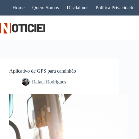
Pular
Home
Quem Somos
Disclaimer
Política Privacidade
para
o
conteúdo
Aplicativo de GPS para caminhão
Rafael Rodrigues