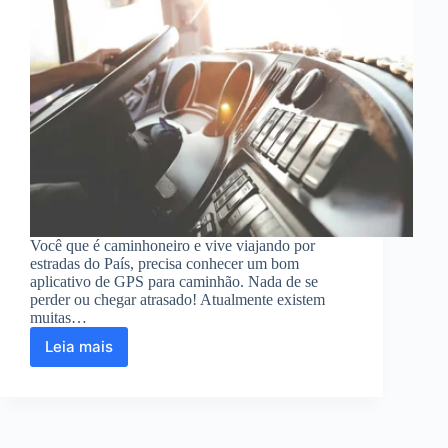
Você que é caminhoneiro e vive viajando por
estradas do País, precisa conhecer um bom
aplicativo de GPS para caminhão. Nada de se
perder ou chegar atrasado! Atualmente existem
muitas…
Leia mais
Aplicativo
de
GPS
para
caminhão