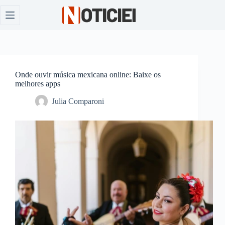
Pular
para
o
conteúdo
Onde ouvir música mexicana online: Baixe os
melhores apps
Julia Comparoni