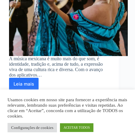
A música mexicana é muito mais do que som, é
identidade, tradição e, acima de tudo, a expressão
viva de uma cultura rica e diversa. Com o avanço
dos aplicativos…
Leia mais
Onde
ouvir
música
Usamos cookies em nosso site para fornecer a experiência mais
mexicana
relevante, lembrando suas preferências e visitas repetidas. Ao
online:
clicar em “Aceitar”, concorda com a utilização de TODOS os
Baixe
cookies.
Home
Quem Somos
Disclaimer
os
Política Privacidade
Termos de Uso
melhores
Fale Conosco
Configurações de cookies
ACEITAR TODOS
apps
Todos os textos são de propriedade intelectual deste site.