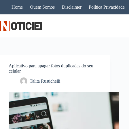
Pular
Home
Quem Somos
Disclaimer
Política Privacidade
para
o
conteúdo
Aplicativo para apagar fotos duplicadas do seu
celular
Talita Rustichelli