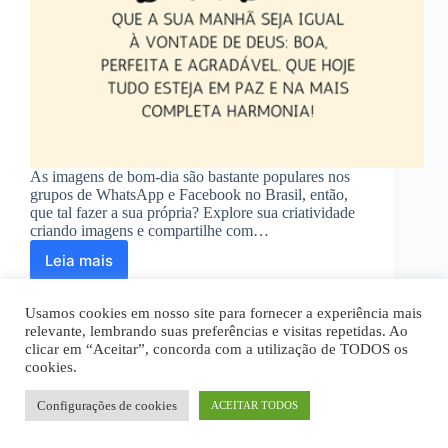
As imagens de bom-dia são bastante populares nos
grupos de WhatsApp e Facebook no Brasil, então,
que tal fazer a sua própria? Explore sua criatividade
criando imagens e compartilhe com…
Leia mais
Crie
imagens
de
Usamos cookies em nosso site para fornecer a experiência mais
bom-
relevante, lembrando suas preferências e visitas repetidas. Ao
dia
clicar em “Aceitar”, concorda com a utilização de TODOS os
com
cookies.
Home
Quem Somos
Disclaimer
aplicativos
Política Privacidade
Termos de Uso
gratuitos
Fale Conosco
Configurações de cookies
ACEITAR TODOS
Todos os textos são de propriedade intelectual deste site.
Copyright © 2026 - noticiei.org