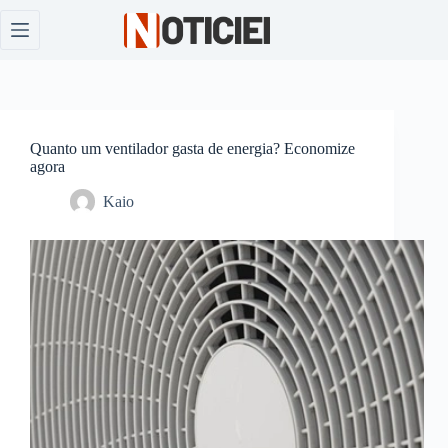
Pular
para
o
conteúdo
Quanto um ventilador gasta de energia? Economize
agora
Kaio