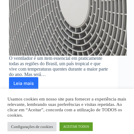
O ventilador é um item essencial em praticamente
todas as regiões do Brasil, um país tropical e que
vive com temperaturas quentes durante a maior parte
do ano. Mas será…
Leia mais
Quanto
um
ventilador
Usamos cookies em nosso site para fornecer a experiência mais
gasta
relevante, lembrando suas preferências e visitas repetidas. Ao
de
clicar em “Aceitar”, concorda com a utilização de TODOS os
energia?
cookies.
Home
Quem Somos
Disclaimer
Economize
Política Privacidade
Termos de Uso
agora
Fale Conosco
Configurações de cookies
ACEITAR TODOS
Todos os textos são de propriedade intelectual deste site.