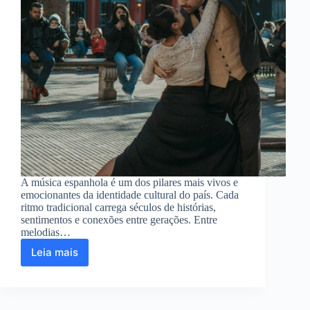
A música espanhola é um dos pilares mais vivos e
emocionantes da identidade cultural do país. Cada
ritmo tradicional carrega séculos de histórias,
sentimentos e conexões entre gerações. Entre
melodias…
Leia mais
Os
ritmos
da
música