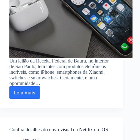
Um leilão da Receita Federal de Bauru, no interior
de São Paulo, tem lotes com produtos eletrônicos
incríveis, como iPhone, smartphones da Xiaomi,
switches e smartwatches. Certamente, é uma
oportunidade…
Leia mais
Leilão
da
Receita
Federal
tem
iPhone
Confira detalhes do novo visual da Netflix no iOS
e
outros