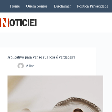
Pular
Home
Quem Somos
Disclaimer
Política Privacidade
para
o
conteúdo
Aplicativo para ver se sua joia é verdadeira
Aline