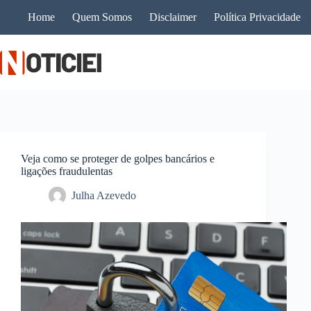
Pular
Home
Quem Somos
Disclaimer
Política Privacidade
para
o
conteúdo
Veja como se proteger de golpes bancários e
ligações fraudulentas
Julha Azevedo