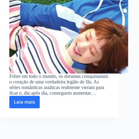
Febre em todo o mundo, os doramas conquistaram
o coração de uma verdadeira legião de fãs. As
séries românticas asiáticas realmente vieram para
ficar e, dia após dia, conseguem aumentar…
Leia mais
Os
10
melhores
doramas
para
assistir