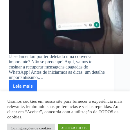
Já se lamentou por ter deletado uma conversa
importante? Não se preocupe! Aqui, vamos te
ensinar a recuperar mensagens apagadas do
WhatsApp! Antes de iniciarmos as dicas, um detalhe
importantíssimo.…
Leia mais
Aprenda
a
recuperar
Usamos cookies em nosso site para fornecer a experiência mais
mensagens
relevante, lembrando suas preferências e visitas repetidas. Ao
apagadas
clicar em “Aceitar”, concorda com a utilização de TODOS os
do
cookies.
Home
Quem Somos
Disclaimer
WhatsApp
Política Privacidade
Termos de Uso
Fale Conosco
Configurações de cookies
ACEITAR TODOS