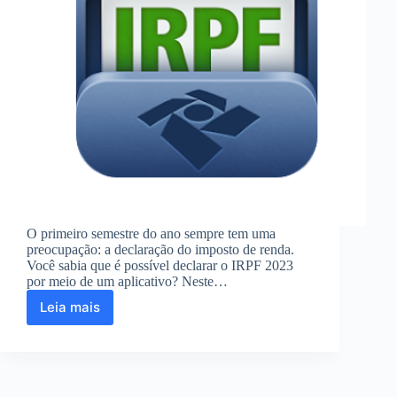
O primeiro semestre do ano sempre tem uma
preocupação: a declaração do imposto de renda.
Você sabia que é possível declarar o IRPF 2023
por meio de um aplicativo? Neste…
Leia mais
IRPF
2023:
saiba
como
declarar