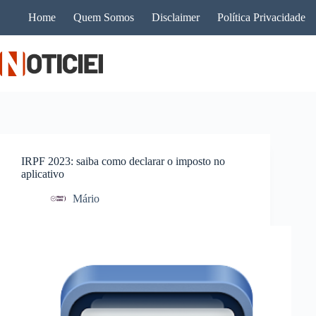
Pular
Home
Quem Somos
Disclaimer
Política Privacidade
para
o
conteúdo
IRPF 2023: saiba como declarar o imposto no
aplicativo
Mário