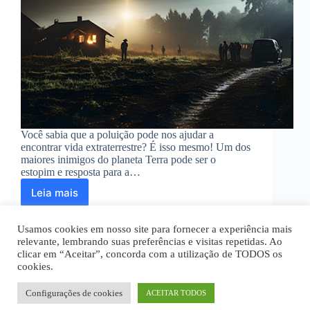
Você sabia que a poluição pode nos ajudar a
encontrar vida extraterrestre? É isso mesmo! Um dos
maiores inimigos do planeta Terra pode ser o
estopim e resposta para a…
Leia mais
Saiba
como
a
Usamos cookies em nosso site para fornecer a experiência mais
poluição
relevante, lembrando suas preferências e visitas repetidas. Ao
pode
clicar em “Aceitar”, concorda com a utilização de TODOS os
nos
cookies.
Home
Quem Somos
Disclaimer
ajudar
Política Privacidade
Termos de Uso
a
Fale Conosco
Configurações de cookies
ACEITAR TODOS
encontrar
Todos os textos são de propriedade intelectual deste site.