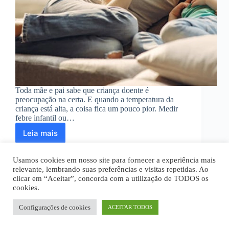
Toda mãe e pai sabe que criança doente é
preocupação na certa. E quando a temperatura da
criança está alta, a coisa fica um pouco pior. Medir
febre infantil ou…
Leia mais
Aplicativo
de
termômetro
Usamos cookies em nosso site para fornecer a experiência mais
para
relevante, lembrando suas preferências e visitas repetidas. Ao
medir
clicar em “Aceitar”, concorda com a utilização de TODOS os
febre
cookies.
Home
Quem Somos
Disclaimer
infantil
Política Privacidade
Termos de Uso
Fale Conosco
Configurações de cookies
ACEITAR TODOS
Todos os textos são de propriedade intelectual deste site.
Copyright © 2026 - noticiei.org