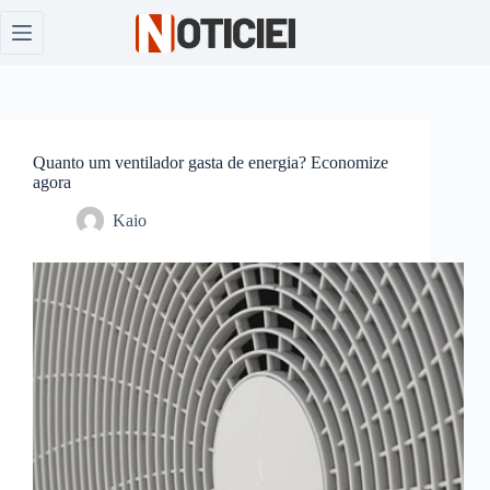
Pular
para
o
conteúdo
Quanto um ventilador gasta de energia? Economize
agora
Kaio