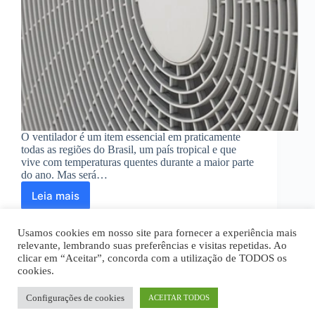
O ventilador é um item essencial em praticamente
todas as regiões do Brasil, um país tropical e que
vive com temperaturas quentes durante a maior parte
do ano. Mas será…
Leia mais
Quanto
um
ventilador
Usamos cookies em nosso site para fornecer a experiência mais
gasta
relevante, lembrando suas preferências e visitas repetidas. Ao
de
clicar em “Aceitar”, concorda com a utilização de TODOS os
energia?
cookies.
Home
Quem Somos
Disclaimer
Economize
Política Privacidade
Termos de Uso
agora
Fale Conosco
Configurações de cookies
ACEITAR TODOS
Todos os textos são de propriedade intelectual deste site.