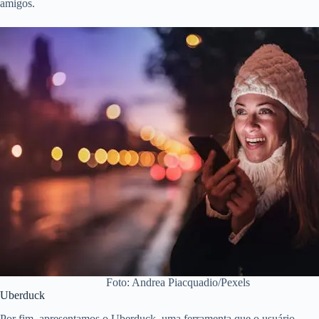
amigos.
Foto: Andrea Piacquadio/Pexels
Uberduck
Por fim, apresentamos o
Uberduck
, uma ferramenta que o usuário