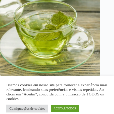
Chás naturais que aliviam o estresse e ansiedade
Usamos cookies em nosso site para fornecer a experiência mais
relevante, lembrando suas preferências e visitas repetidas. Ao
clicar em “Aceitar”, concorda com a utilização de TODOS os
cookies.
Home
Quem Somos
Disclaimer
Política Privacidade
Termos de Uso
Fale Conosco
Configurações de cookies
ACEITAR TODOS
Todos os textos são de propriedade intelectual deste site.