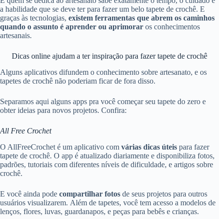
E quem se dedica ao artesanato sabe exatamente o tempo, o cuidado e
a habilidade que se deve ter para fazer um belo tapete de crochê. E
graças às tecnologias,
existem ferramentas que abrem os caminhos
quando o assunto é aprender ou aprimorar
os conhecimentos
artesanais.
Dicas online ajudam a ter inspiração para fazer tapete de crochê
Alguns aplicativos difundem o conhecimento sobre artesanato, e os
tapetes de crochê não poderiam ficar de fora disso.
Separamos aqui alguns apps pra você começar seu tapete do zero e
obter ideias para novos projetos. Confira:
All Free Crochet
O AllFreeCrochet é um aplicativo com
várias dicas úteis
para fazer
tapete de crochê. O app é atualizado diariamente e disponibiliza fotos,
padrões, tutoriais com diferentes níveis de dificuldade, e artigos sobre
crochê.
E você ainda pode
compartilhar fotos
de seus projetos para outros
usuários visualizarem. Além de tapetes, você tem acesso a modelos de
lenços, flores, luvas, guardanapos, e peças para bebês e crianças.