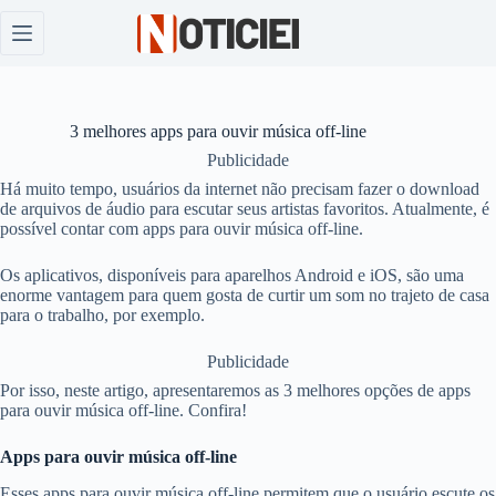
Pular
para
o
conteúdo
3 melhores apps para ouvir música off-line
Publicidade
Há muito tempo, usuários da internet não precisam fazer o download
de arquivos de áudio para escutar seus artistas favoritos. Atualmente, é
possível contar com apps para ouvir música off-line.
Os aplicativos, disponíveis para aparelhos Android e iOS, são uma
enorme vantagem para quem gosta de curtir um som no trajeto de casa
para o trabalho, por exemplo.
Publicidade
Por isso, neste artigo, apresentaremos as 3 melhores opções de apps
para ouvir música off-line. Confira!
Apps para ouvir música off-line
Esses apps para ouvir música off-line permitem que o usuário escute os