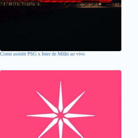
Como assistir PSG x Inter de Milão ao vivo