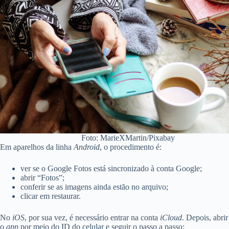
Foto: MarieXMartin/Pixabay
Em aparelhos da linha
Android
, o procedimento é:
ver se o Google Fotos está sincronizado à conta Google;
abrir “Fotos”;
conferir se as imagens ainda estão no arquivo;
clicar em restaurar.
No
iOS
, por sua vez, é necessário entrar na conta
iCloud
. Depois, abrir
o
app
por meio do ID do celular e seguir o passo a passo: