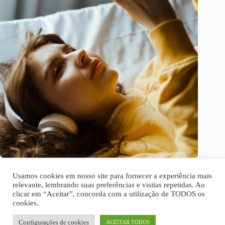
Ouça suas músicas favoritas com os melhores apps gratuitos
Usamos cookies em nosso site para fornecer a experiência mais
relevante, lembrando suas preferências e visitas repetidas. Ao
clicar em “Aceitar”, concorda com a utilização de TODOS os
cookies.
Home
Quem Somos
Disclaimer
Política Privacidade
Termos de Uso
Fale Conosco
Configurações de cookies
ACEITAR TODOS