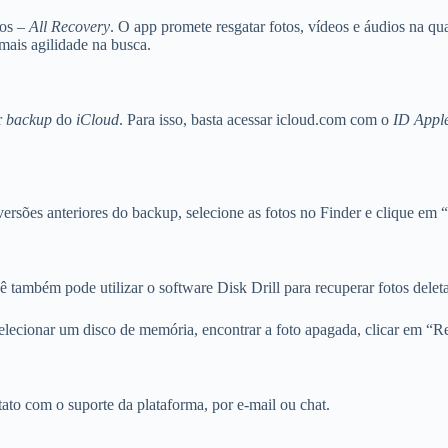
os –
All Recovery
. O app promete resgatar fotos, vídeos e áudios na qu
 mais agilidade na busca.
r
backup
do
iCloud
. Para isso, basta acessar icloud.com com o
ID Appl
 versões anteriores do backup, selecione as fotos no Finder e clique em 
 também pode utilizar o software Disk Drill para recuperar fotos dele
 selecionar um disco de memória, encontrar a foto apagada, clicar em “R
tato com o suporte da plataforma, por e-mail ou chat.