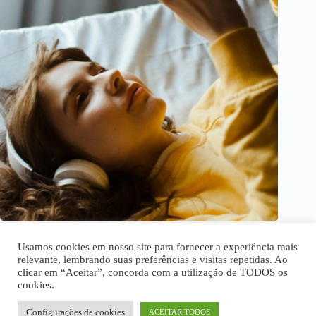
Ouça suas músicas favoritas com os melhores apps gratuitos
Usamos cookies em nosso site para fornecer a experiência mais
relevante, lembrando suas preferências e visitas repetidas. Ao
clicar em “Aceitar”, concorda com a utilização de TODOS os
cookies.
Home
Quem Somos
Disclaimer
Política Privacidade
Termos de Uso
Fale Conosco
Configurações de cookies
ACEITAR TODOS