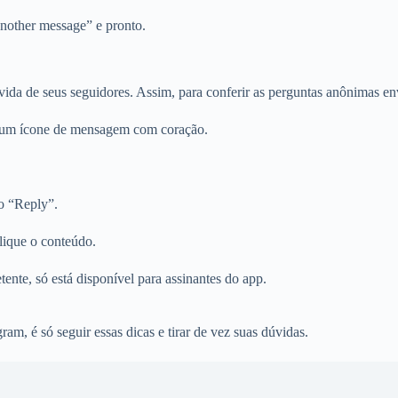
another message” e pronto.
a de seus seguidores. Assim, para conferir as perguntas anônimas env
á um ícone de mensagem com coração.
ão “Reply”.
blique o conteúdo.
ente, só está disponível para assinantes do app.
m, é só seguir essas dicas e tirar de vez suas dúvidas.