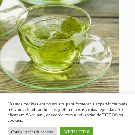
Chás naturais que aliviam o estresse e ansiedade
Usamos cookies em nosso site para fornecer a experiência mais
relevante, lembrando suas preferências e visitas repetidas. Ao
clicar em “Aceitar”, concorda com a utilização de TODOS os
cookies.
Home
Quem Somos
Disclaimer
Política Privacidade
Termos de Uso
Fale Conosco
Configurações de cookies
ACEITAR TODOS